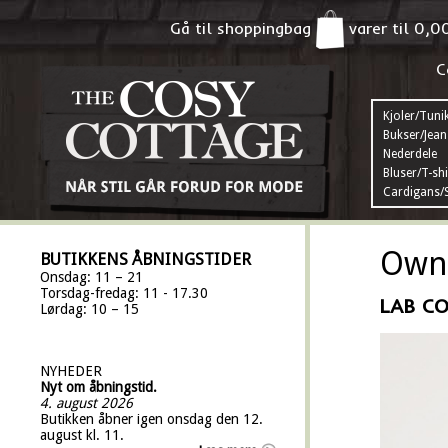
Gå til shoppingbag
varer til
0,0
C
Kjoler/Tuni
Bukser/Jean
Nederdele
Bluser/T-shi
Cardigans/S
Own 
BUTIKKENS ÅBNINGSTIDER
Onsdag: 11 – 21
Torsdag-fredag: 11 - 17.30
LAB C
Lørdag: 10 – 15
NYHEDER
Nyt om åbningstid.
4. august 2026
Butikken åbner igen onsdag den 12.
august kl. 11.