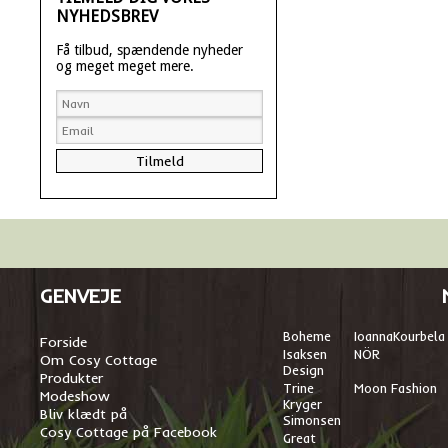
NYHEDSBREV
Få tilbud, spændende nyheder
og meget meget mere.
GENVEJE
Boheme
I
oannaKourbela
Forside
Isaksen
NÖR
Om Cosy Cottage
Design
Produkter
Trine
Moon Fashion
Modeshow
Kryger
Bliv klædt på
Simonsen
Cosy Cottage på Facebook
Great