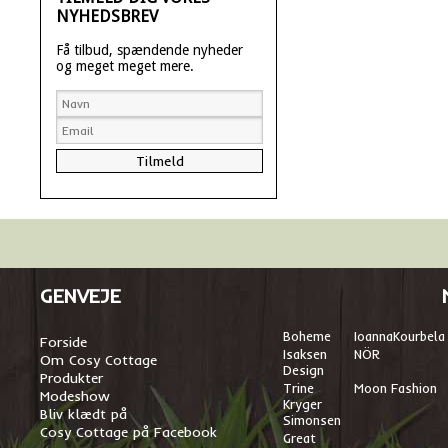
NYHEDSBREV
Få tilbud, spændende nyheder
og meget meget mere.
GENVEJE
Boheme
I
oannaKourbela
Forside
Isaksen
NÖR
Om Cosy Cottage
Design
Produkter
Trine
Moon Fashion
Modeshow
Kryger
Bliv klædt på
Simonsen
Cosy Cottage på Facebook
Great