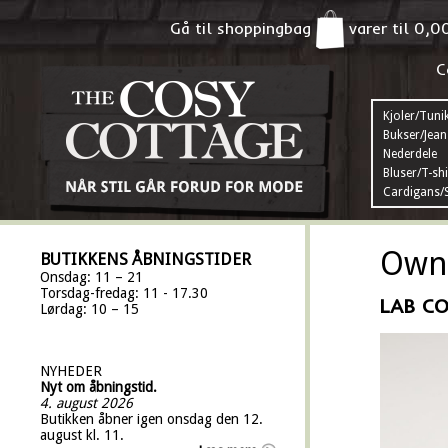
Gå til shoppingbag
varer til
0,0
C
Kjoler/Tuni
Bukser/Jean
Nederdele
Bluser/T-shi
Cardigans/S
Own 
BUTIKKENS ÅBNINGSTIDER
Onsdag: 11 – 21
Torsdag-fredag: 11 - 17.30
LAB CO
Lørdag: 10 – 15
NYHEDER
Nyt om åbningstid.
4. august 2026
Butikken åbner igen onsdag den 12.
august kl. 11.