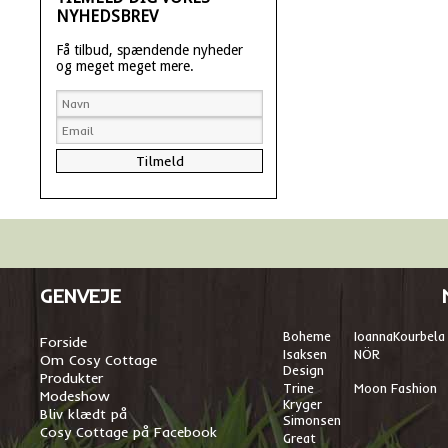
NYHEDSBREV
Få tilbud, spændende nyheder
og meget meget mere.
GENVEJE
Boheme
I
oannaKourbela
Forside
Isaksen
NÖR
Om Cosy Cottage
Design
Produkter
Trine
Moon Fashion
Modeshow
Kryger
Bliv klædt på
Simonsen
Cosy Cottage på Facebook
Great