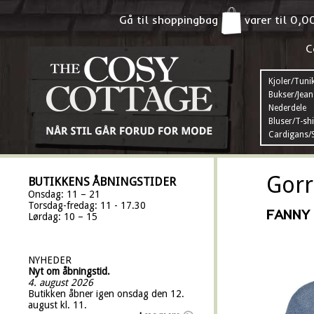
Gå til shoppingbag
varer til
0,0
C
Kjoler/Tuni
Bukser/Jean
Nederdele
Bluser/T-shi
Cardigans/S
Gorr
BUTIKKENS ÅBNINGSTIDER
Onsdag: 11 – 21
Torsdag-fredag: 11 - 17.30
FANNY
Lørdag: 10 – 15
NYHEDER
Nyt om åbningstid.
4. august 2026
Butikken åbner igen onsdag den 12.
august kl. 11.