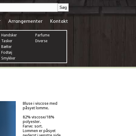
r
Arrangementer
Kontakt
Handsker
Parfume
Tasker
Diverse
Bælter
Fodtøj
Smykker
Bluse i viscose med
påsyet lomme.
82% viscose/18%
polyester.
Farve: sort.
Lommen er påsyet
nederst i venstre side.