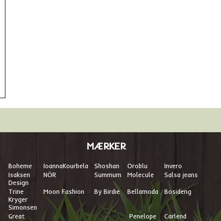
MÆRKER
Boheme
I
oannaKourbela
Shoshan
Oroblu
Invero
Isaksen
NÖR
Summum
Molecule
Salsa jeans
Design
Trine
Moon Fashion
By Birdie
Bellamoda
Bosideng
Kryger
Simonsen
Great
Penelope
Carlend