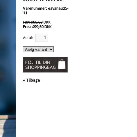
Varenummer: eavanau25-
11
Før: 999,00
DKK
Pris: 499,50 DKK
Antal:
« Tilbage