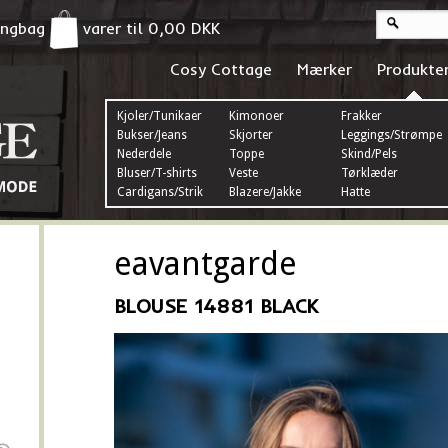
pingbag
varer til
0,00
DKK
Cosy Cottage
Mærker
Produkte
Kjoler/Tunikaer
Kimonoer
Frakker
Bukser/Jeans
Skjorter
Leggings/Strømper
Nederdele
Toppe
Skind/Pels
Bluser/T-shirts
Veste
Tørklæder
Cardigans/Strik
Blazere/Jakke
Hatte
eavantgarde
BLOUSE 14881 BLACK