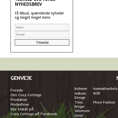
NYHEDSBREV
Få tilbud, spændende nyheder
og meget meget mere.
GENVEJE
Boheme
I
oannaKourbela
Forside
Isaksen
NÖR
Om Cosy Cottage
Design
Produkter
Trine
Moon Fashion
Modeshow
Kryger
Bliv klædt på
Simonsen
Cosy Cottage på Facebook
Great