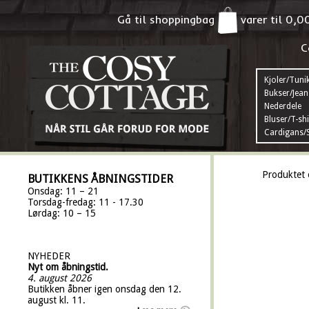
Gå til shoppingbag
varer til
0,0
C
Kjoler/Tuni
Bukser/Jean
Nederdele
Bluser/T-shi
Cardigans/S
Produktet 
BUTIKKENS ÅBNINGSTIDER
Onsdag: 11 – 21
Torsdag-fredag: 11 - 17.30
Lørdag: 10 – 15
NYHEDER
Nyt om åbningstid.
4. august 2026
Butikken åbner igen onsdag den 12.
august kl. 11.