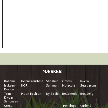
MÆRKER
Boheme
I
oannaKourbela
Shoshan
Oroblu
Invero
Isaksen
NÖR
Summum
Molecule
Salsa jeans
Design
Trine
Moon Fashion
By Birdie
Bellamoda
Bosideng
Kryger
Simonsen
Great
Penelope
Carlend