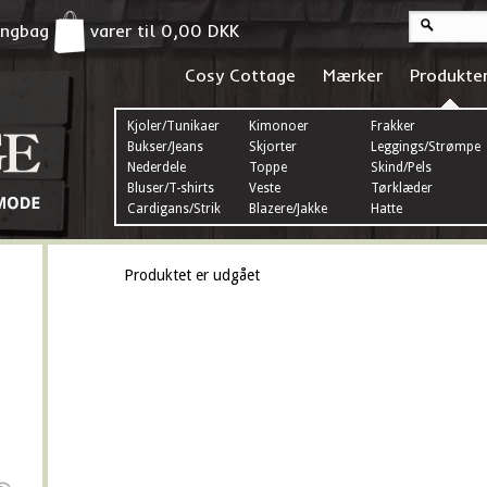
pingbag
varer til
0,00
DKK
Cosy Cottage
Mærker
Produkte
Kjoler/Tunikaer
Kimonoer
Frakker
Bukser/Jeans
Skjorter
Leggings/Strømper
Nederdele
Toppe
Skind/Pels
Bluser/T-shirts
Veste
Tørklæder
Cardigans/Strik
Blazere/Jakke
Hatte
Produktet er udgået