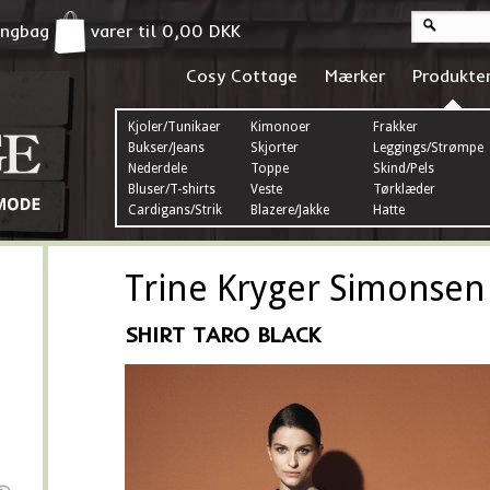
pingbag
varer til
0,00
DKK
Cosy Cottage
Mærker
Produkte
Kjoler/Tunikaer
Kimonoer
Frakker
Bukser/Jeans
Skjorter
Leggings/Strømper
Nederdele
Toppe
Skind/Pels
Bluser/T-shirts
Veste
Tørklæder
Cardigans/Strik
Blazere/Jakke
Hatte
Trine Kryger Simonsen
SHIRT TARO BLACK