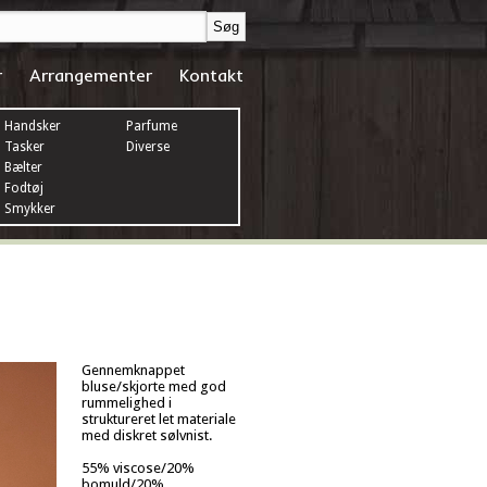
r
Arrangementer
Kontakt
Handsker
Parfume
Tasker
Diverse
Bælter
Fodtøj
Smykker
Gennemknappet
bluse/skjorte med god
rummelighed i
struktureret let materiale
med diskret sølvnist.
55% viscose/20%
bomuld/20%