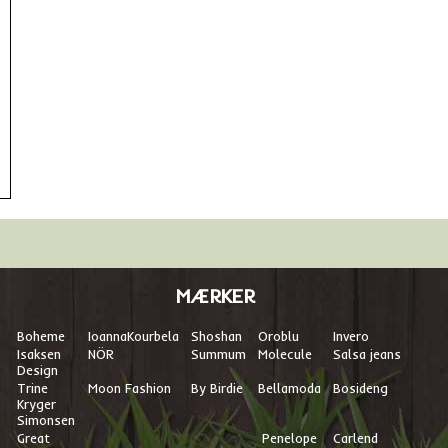
MÆRKER
Boheme
I
oannaKourbela
Shoshan
Oroblu
Invero
Isaksen
NÖR
Summum
Molecule
Salsa jeans
Design
Trine
Moon Fashion
By Birdie
Bellamoda
Bosideng
Kryger
Simonsen
Great
Penelope
Carlend