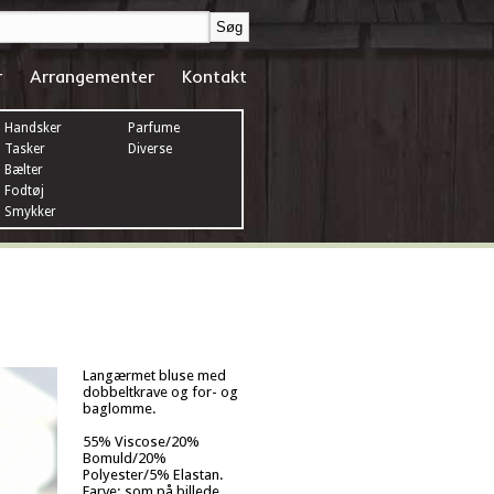
r
Arrangementer
Kontakt
Handsker
Parfume
Tasker
Diverse
Bælter
Fodtøj
Smykker
Langærmet bluse med
dobbeltkrave og for- og
baglomme.
55% Viscose/20%
Bomuld/20%
Polyester/5% Elastan.
Farve: som på billede.