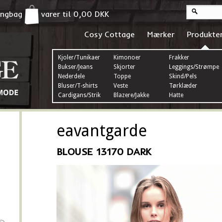
pingbag
varer til
0,00
DKK
Cosy Cottage
Mærker
Produkte
Kjoler/Tunikaer
Kimonoer
Frakker
Bukser/Jeans
Skjorter
Leggings/Strømper
Nederdele
Toppe
Skind/Pels
Bluser/T-shirts
Veste
Tørklæder
Cardigans/Strik
Blazere/Jakke
Hatte
eavantgarde
BLOUSE 13170 DARK