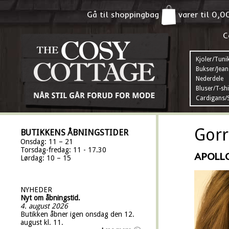
Gå til shoppingbag
varer til
0,0
C
Kjoler/Tuni
Bukser/Jean
Nederdele
Bluser/T-shi
Cardigans/S
Gorr
BUTIKKENS ÅBNINGSTIDER
Onsdag: 11 – 21
Torsdag-fredag: 11 - 17.30
APOLL
Lørdag: 10 – 15
NYHEDER
Nyt om åbningstid.
4. august 2026
Butikken åbner igen onsdag den 12.
august kl. 11.