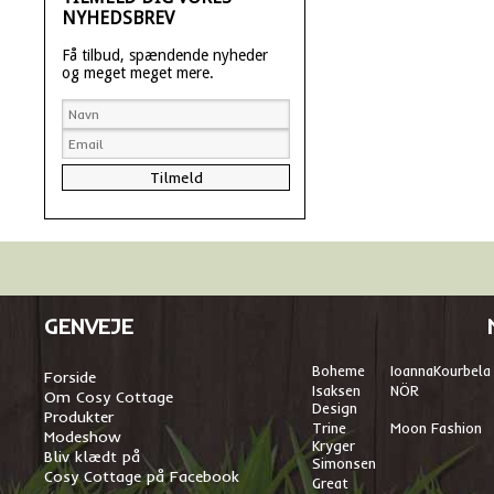
NYHEDSBREV
Få tilbud, spændende nyheder
og meget meget mere.
GENVEJE
Boheme
I
oannaKourbela
Forside
Isaksen
NÖR
Om Cosy Cottage
Design
Produkter
Trine
Moon Fashion
Modeshow
Kryger
Bliv klædt på
Simonsen
Cosy Cottage på Facebook
Great