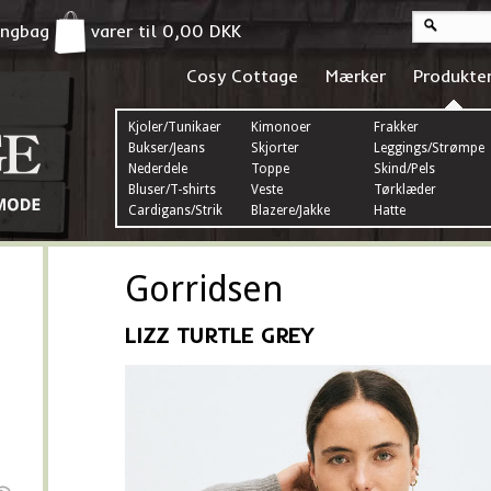
pingbag
varer til
0,00
DKK
Cosy Cottage
Mærker
Produkte
Kjoler/Tunikaer
Kimonoer
Frakker
Bukser/Jeans
Skjorter
Leggings/Strømper
Nederdele
Toppe
Skind/Pels
Bluser/T-shirts
Veste
Tørklæder
Cardigans/Strik
Blazere/Jakke
Hatte
Gorridsen
LIZZ TURTLE GREY