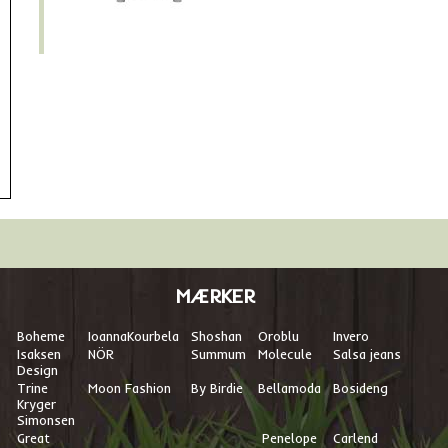
MÆRKER
Boheme
I
oannaKourbela
Shoshan
Oroblu
Invero
Isaksen
NÖR
Summum
Molecule
Salsa jeans
Design
Trine
Moon Fashion
By Birdie
Bellamoda
Bosideng
Kryger
Simonsen
Great
Penelope
Carlend