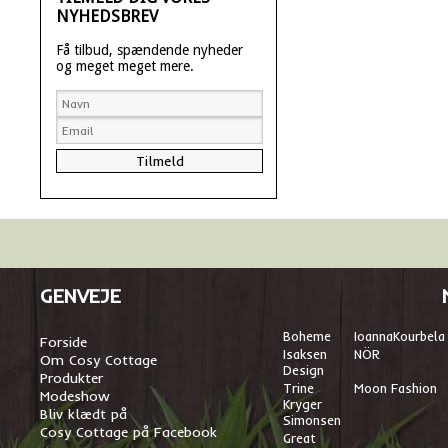
NYHEDSBREV
Få tilbud, spændende nyheder
og meget meget mere.
GENVEJE
Boheme
I
oannaKourbela
Forside
Isaksen
NÖR
Om Cosy Cottage
Design
Produkter
Trine
Moon Fashion
Modeshow
Kryger
Bliv klædt på
Simonsen
Cosy Cottage på Facebook
Great