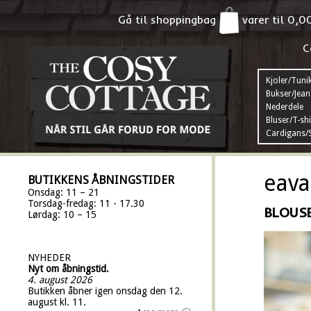
Gå til shoppingbag
varer til
0,0
C
Kjoler/Tuni
Bukser/Jean
Nederdele
Bluser/T-shi
Cardigans/S
eava
BUTIKKENS ÅBNINGSTIDER
Onsdag: 11 – 21
Torsdag-fredag: 11 - 17.30
BLOUS
Lørdag: 10 – 15
NYHEDER
Nyt om åbningstid.
4. august 2026
Butikken åbner igen onsdag den 12.
august kl. 11.