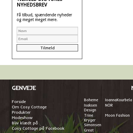
NYHEDSBREV
Få tilbud, spændende nyheder
og meget meget mere.
GENVEJE
Boheme
I
oannaKourbela
Forside
Isaksen
NÖR
Om Cosy Cottage
Design
Produkter
Trine
Moon Fashion
Modeshow
Kryger
Bliv klædt på
Simonsen
Cosy Cottage på Facebook
Great