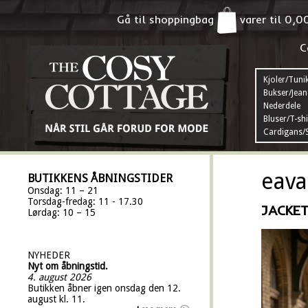
Gå til shoppingbag
varer til
0,0
C
Kjoler/Tuni
Bukser/Jean
Nederdele
Bluser/T-shi
Cardigans/S
eava
BUTIKKENS ÅBNINGSTIDER
Onsdag: 11 – 21
Torsdag-fredag: 11 - 17.30
JACKET
Lørdag: 10 – 15
NYHEDER
Nyt om åbningstid.
4. august 2026
Butikken åbner igen onsdag den 12.
august kl. 11.