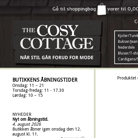
Gå til shoppingbag
varer til
0,0
C
Kjoler/Tuni
Bukser/Jean
Nederdele
Bluser/T-shi
Cardigans/S
Produktet 
BUTIKKENS ÅBNINGSTIDER
Onsdag: 11 – 21
Torsdag-fredag: 11 - 17.30
Lørdag: 10 – 15
NYHEDER
Nyt om åbningstid.
4. august 2026
Butikken åbner igen onsdag den 12.
august kl. 11.