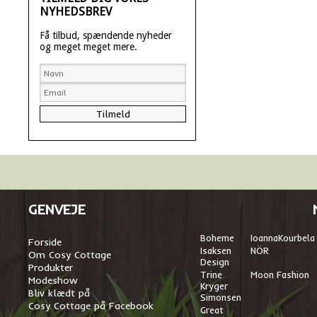
NYHEDSBREV
Få tilbud, spændende nyheder
og meget meget mere.
GENVEJE
Boheme
I
oannaKourbela
Forside
Isaksen
NÖR
Om Cosy Cottage
Design
Produkter
Trine
Moon Fashion
Modeshow
Kryger
Bliv klædt på
Simonsen
Cosy Cottage på Facebook
Great