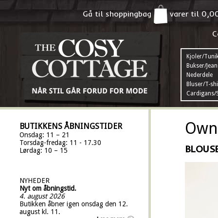
Gå til shoppingbag
varer til
0,0
C
Kjoler/Tuni
Bukser/Jean
Nederdele
Bluser/T-shi
Cardigans/S
Own 
BUTIKKENS ÅBNINGSTIDER
Onsdag: 11 – 21
Torsdag-fredag: 11 - 17.30
BLOUSE
Lørdag: 10 – 15
NYHEDER
Nyt om åbningstid.
4. august 2026
Butikken åbner igen onsdag den 12.
august kl. 11.