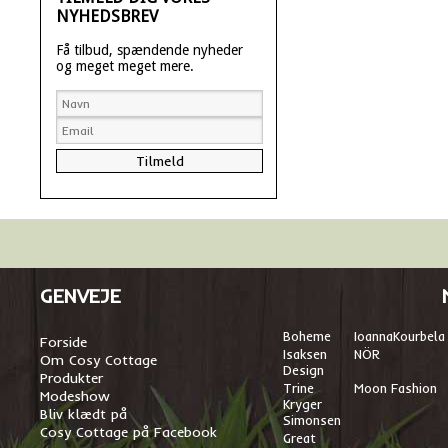
NYHEDSBREV
Få tilbud, spændende nyheder
og meget meget mere.
GENVEJE
Boheme
I
oannaKourbela
Forside
Isaksen
NÖR
Om Cosy Cottage
Design
Produkter
Trine
Moon Fashion
Modeshow
Kryger
Bliv klædt på
Simonsen
Cosy Cottage på Facebook
Great