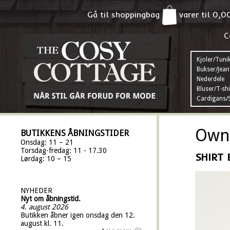
Gå til shoppingbag
varer til
0,0
C
Kjoler/Tuni
Bukser/Jean
Nederdele
Bluser/T-shi
Cardigans/S
Own 
BUTIKKENS ÅBNINGSTIDER
Onsdag: 11 – 21
Torsdag-fredag: 11 - 17.30
SHIRT 
Lørdag: 10 – 15
NYHEDER
Nyt om åbningstid.
4. august 2026
Butikken åbner igen onsdag den 12.
august kl. 11.