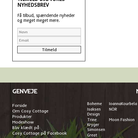
NYHEDSBREV
Få tilbud, spændende nyheder
og meget meget mere.
GENVEJE
Boheme
I
oannaKourbela
Forside
Isaksen
NÖR
Om Cosy Cottage
Design
Produkter
Trine
Moon Fashion
Modeshow
Kryger
Bliv klædt på
Simonsen
Cosy Cottage på Facebook
Great