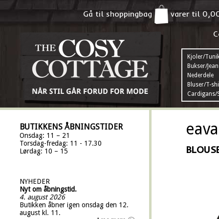
Gå til shoppingbag
varer til
0,0
C
Kjoler/Tuni
Bukser/Jean
Nederdele
Bluser/T-shi
Cardigans/S
eava
BUTIKKENS ÅBNINGSTIDER
Onsdag: 11 – 21
Torsdag-fredag: 11 - 17.30
BLOUSE
Lørdag: 10 – 15
NYHEDER
Nyt om åbningstid.
4. august 2026
Butikken åbner igen onsdag den 12.
august kl. 11.