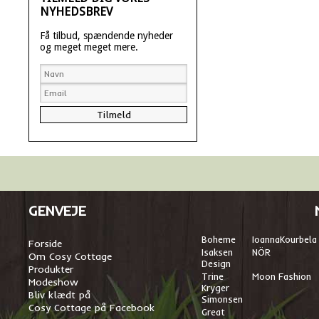
NYHEDSBREV
Få tilbud, spændende nyheder
og meget meget mere.
GENVEJE
Boheme
I
oannaKourbela
Forside
Isaksen
NÖR
Om Cosy Cottage
Design
Produkter
Trine
Moon Fashion
Modeshow
Kryger
Bliv klædt på
Simonsen
Cosy Cottage på Facebook
Great