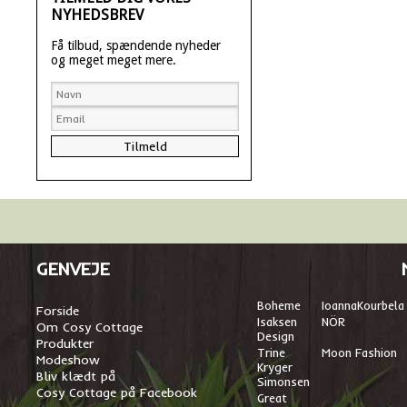
NYHEDSBREV
Få tilbud, spændende nyheder
og meget meget mere.
GENVEJE
Boheme
I
oannaKourbela
Forside
Isaksen
NÖR
Om Cosy Cottage
Design
Produkter
Trine
Moon Fashion
Modeshow
Kryger
Bliv klædt på
Simonsen
Cosy Cottage på Facebook
Great