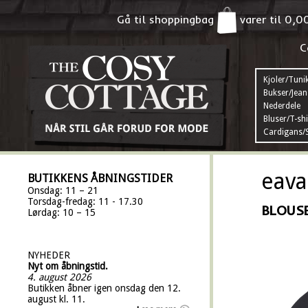
Gå til shoppingbag
varer til
0,0
C
Kjoler/Tuni
Bukser/Jean
Nederdele
Bluser/T-shi
Cardigans/S
eava
BUTIKKENS ÅBNINGSTIDER
Onsdag: 11 – 21
Torsdag-fredag: 11 - 17.30
BLOUSE
Lørdag: 10 – 15
NYHEDER
Nyt om åbningstid.
4. august 2026
Butikken åbner igen onsdag den 12.
august kl. 11.