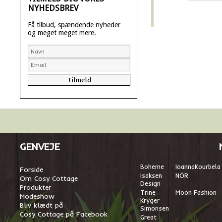
NYHEDSBREV
Få tilbud, spændende nyheder
og meget meget mere.
GENVEJE
Boheme
I
oannaKourbela
Forside
Isaksen
NÖR
Om Cosy Cottage
Design
Produkter
Trine
Moon Fashion
Modeshow
Kryger
Bliv klædt på
Simonsen
Cosy Cottage på Facebook
Great