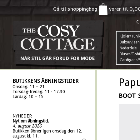
Gå til shoppingbag
varer til
0,0
C
Kjoler/Tuni
Bukser/Jean
Nederdele
Bluser/T-shi
Cardigans/S
Papu
BUTIKKENS ÅBNINGSTIDER
Onsdag: 11 – 21
Torsdag-fredag: 11 - 17.30
BOOT 
Lørdag: 10 – 15
NYHEDER
Nyt om åbningstid.
4. august 2026
Butikken åbner igen onsdag den 12.
august kl. 11.