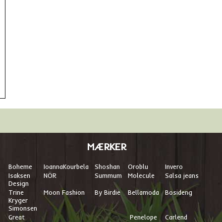
MÆRKER
Boheme
I
oannaKourbela
Shoshan
Oroblu
Invero
Isaksen
NÖR
Summum
Molecule
Salsa jeans
Design
Trine
Moon Fashion
By Birdie
Bellamoda
Bosideng
Kryger
Simonsen
Great
Penelope
Carlend