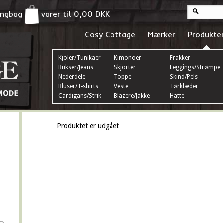
pingbag
varer til
0,00
DKK
Cosy Cottage
Mærker
Produkte
Kjoler/Tunikaer
Kimonoer
Frakker
Bukser/Jeans
Skjorter
Leggings/Strømper
Nederdele
Toppe
Skind/Pels
Bluser/T-shirts
Veste
Tørklæder
Cardigans/Strik
Blazere/Jakke
Hatte
Produktet er udgået