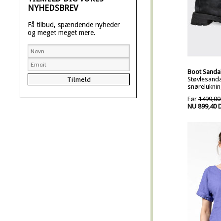
NYHEDSBREV
Få tilbud, spændende nyheder
og meget meget mere.
Boot Sandal
Støvlesand
snøreluknin
Før
1499,00
NU 899,40 