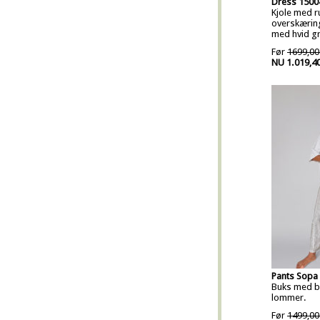
Dress 1500
Kjole med r
overskærin
med hvid gr
Før
1699,00
NU 1.019,4
Pants Sopa
Buks med b
lommer.
Før
1499,00