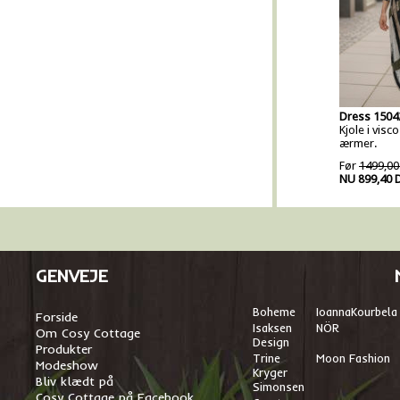
Dress 1504
Kjole i vis
ærmer.
Før
1499,00
NU 899,40 
GENVEJE
Boheme
I
oannaKourbela
Forside
Isaksen
NÖR
Om Cosy Cottage
Design
Produkter
Trine
Moon Fashion
Modeshow
Kryger
Bliv klædt på
Simonsen
Cosy Cottage på Facebook