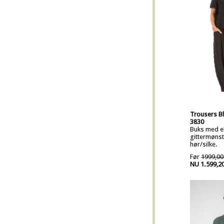
Trousers Bl
3830
Buks med ela
gittermønstr
hør/silke.
Før
1999,00
NU 1.599,2