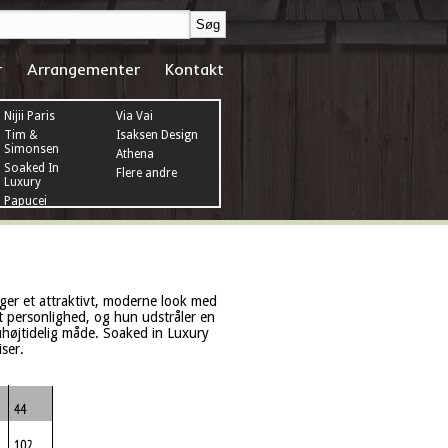
r
Arrangementer
Kontakt
Nijii Paris
Via Vai
Tim &
Isaksen Design
Simonsen
Athena
Soaked In
Flere andre
Luxury
Papucei
ger et attraktivt, moderne look med
t personlighed, og hun udstråler en
uhøjtidelig måde. Soaked in Luxury
iser.