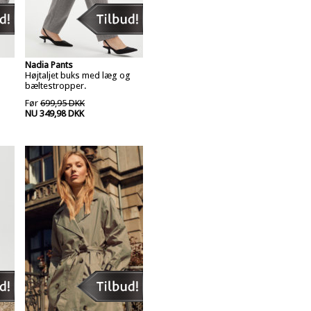
Nadia Pants
Højtaljet buks med læg og
bæltestropper.
Før
699,95 DKK
NU 349,98 DKK