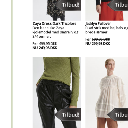
Zaya Dress Dark Tricolore
Jacklyn Pullover
Den klassiske Zaya
Blød strik med høj hals o
kjolemodel med snøreliv og
brede ærmer.
3/4 ærmer.
Før
599,95 DKK
Før
499,95 DKK
NU 299,98 DKK
NU 249,98 DKK