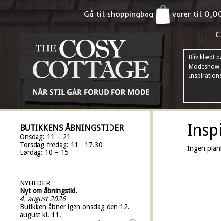
Gå til shoppingbag
varer til
0,0
C
Bliv klædt p
Modeshow
Inspiration
Insp
BUTIKKENS ÅBNINGSTIDER
Onsdag: 11 – 21
Torsdag-fredag: 11 - 17.30
Ingen planl
Lørdag: 10 – 15
NYHEDER
Nyt om åbningstid.
4. august 2026
Butikken åbner igen onsdag den 12.
august kl. 11.