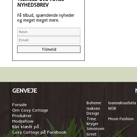
NYHEDSBREV
Få tilbud, spændende nyheder
og meget meget mere.
GENVEJE
Boheme
I
oannaKourbela
Forside
Isaksen
NÖR
Om Cosy Cottage
Design
Produkter
Trine
Moon Fashion
Modeshow
Kryger
Bliv klædt på
Simonsen
Cosy Cottage på Facebook
Great