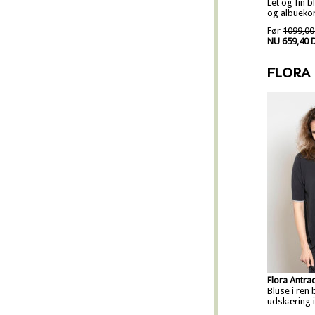
Let og fin 
og albueko
Før
1099,00
NU 659,40 
FLORA
Flora Antrac
Bluse i ren
udskæring i