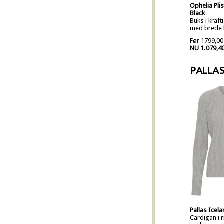
Ophelia Pli
Black
Buks i kraft
med brede b
Før
1799,00
NU 1.079,4
PALLA
Pallas Icel
Cardigan i r