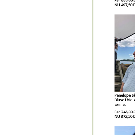
Før
995,00 
NU 497,50 
Penelope S
Bluse i bio
ærme.
Før
745,00 
NU 372,50 