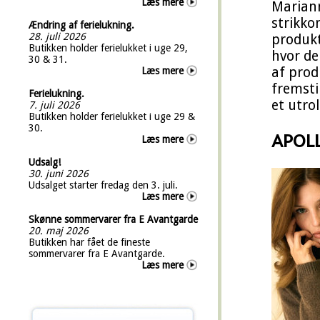
Læs mere
Mariann
strikko
Ændring af ferielukning.
28. juli 2026
produkti
Butikken holder ferielukket i uge 29,
hvor de
30 & 31.
af prod
Læs mere
fremsti
Ferielukning.
et utrol
7. juli 2026
Butikken holder ferielukket i uge 29 &
30.
APOL
Læs mere
Udsalg!
30. juni 2026
Udsalget starter fredag den 3. juli.
Læs mere
Skønne sommervarer fra E Avantgarde
20. maj 2026
Butikken har fået de fineste
sommervarer fra E Avantgarde.
Læs mere