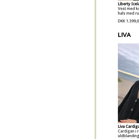
Liberty Ice
Vest med k
hals med ru
DKK 1.399,
LIVA
Liva Cardig
Cardigan i r
uldblandin