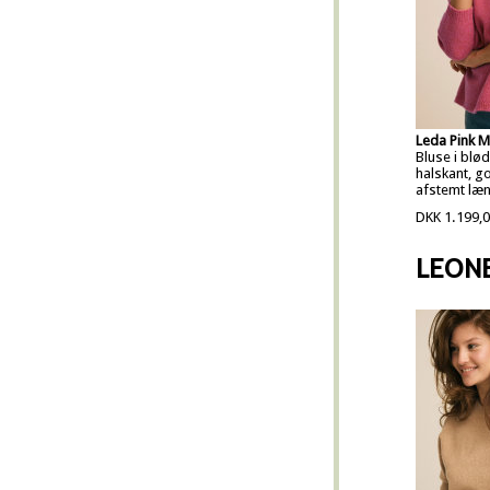
Leda Pink 
Bluse i blø
halskant, g
afstemt læ
DKK 1.199,
LEON