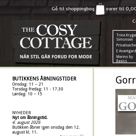
Gå til shoppingbag
varer til
0,0
C
Trine Kryge
Simonsen
Privatsach
E Avantgar
Merino by
Basics
Gorr
BUTIKKENS ÅBNINGSTIDER
Onsdag: 11 – 21
Torsdag-fredag: 11 - 17.30
Lørdag: 10 – 15
NYHEDER
Nyt om åbningstid.
4. august 2026
Butikken åbner igen onsdag den 12.
august kl. 11.