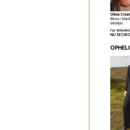
Olivia Crea
Bluse i blø
detaljer.
Før
895,00 
NU 537,00 
OPHEL