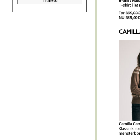
B-Shirt Natu
T-shirt i let
Før
899,00 
NU 539,40 
CAMILL
Camilla Ca
Klassisk st
mønsterbor