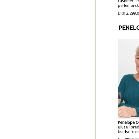
cashmere 
perlemorsk
DKK 2.299,
PENEL
Penelope O
Bluse i bred
kradsefri m