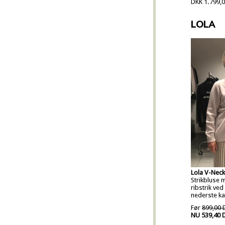
DKK 1.799,
LOLA
Lola V-Nec
Strikbluse 
ribstrik ve
nederste ka
Før
899,00 
NU 539,40 