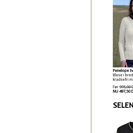
Penelope I
Bluse i bred
kradsefri m
Før
995,00 
NU 497,50 
SELE