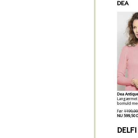
DEA
Dea Antiqu
Langærmet b
bomuld med
Før
1199,00
NU 599,50 
DELFI