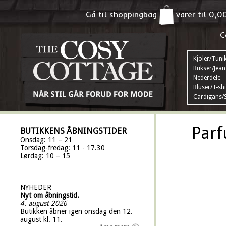
Gå til shoppingbag
varer til
0,0
C
Kjoler/Tuni
Bukser/Jean
Nederdele
Bluser/T-shi
Cardigans/S
Par
BUTIKKENS ÅBNINGSTIDER
Onsdag: 11 – 21
Torsdag-fredag: 11 - 17.30
Lørdag: 10 – 15
NYHEDER
Nyt om åbningstid.
4. august 2026
Butikken åbner igen onsdag den 12.
august kl. 11.