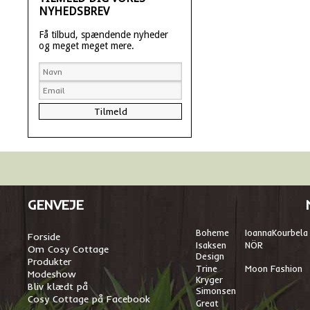
NYHEDSBREV
Få tilbud, spændende nyheder
og meget meget mere.
GENVEJE
Boheme
I
oannaKourbela
Forside
Isaksen
NÖR
Om Cosy Cottage
Design
Produkter
Trine
Moon Fashion
Modeshow
Kryger
Bliv klædt på
Simonsen
Cosy Cottage på Facebook
Great