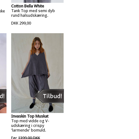
Cotton Bella White
Tank Top med semi dyb
kke
rund halsudskæring.
DKK 299,00
Invaskin Top Muskat
Top med vidde og V-
udskæring i crispy
'larmende' bomuld.
Før
1399,00 DKK