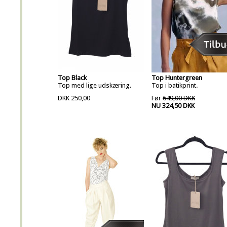
Top Black
Top Huntergreen
Top med lige udskæring.
Top i batikprint.
DKK 250,00
Før
649,00 DKK
NU 324,50 DKK