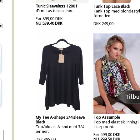
Tunic Sleeveless 12001
Tank Top Lace Black
Ærmeløs tunika i hør.
Tank Top med blondesty
forneden.
Før
899,00 DKK
NU 539,40 DKK
DKK 249,00
My Tee A-shape 3/4 sleeve
Top Assample
Black
Top med elastisk linning i
Top/bluse i A-snit med 3/4
skarp print.
ærmer.
Før
599,00 DKK
DKK 499,00
NU 299,50 DKK