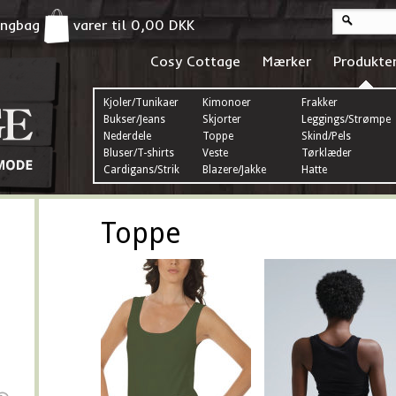
pingbag
varer til
0,00
DKK
Cosy Cottage
Mærker
Produkte
Kjoler/Tunikaer
Kimonoer
Frakker
Bukser/Jeans
Skjorter
Leggings/Strømper
Nederdele
Toppe
Skind/Pels
Bluser/T-shirts
Veste
Tørklæder
Cardigans/Strik
Blazere/Jakke
Hatte
Toppe