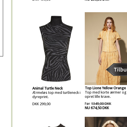
Top Lione Yellow Orange
Animal Turtle Neck
Top med korte ærmer og
Ærmeløs top med turtleneck i
opret lille krave.
dyreprint.
Før
1349,00 DKK
DKK 299,00
NU 674,50 DKK