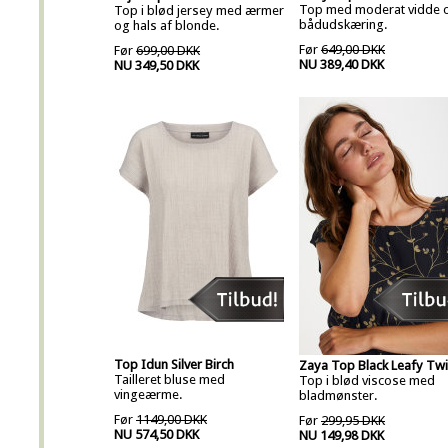
Top med moderat vidde 
Top i blød jersey med ærmer
bådudskæring.
og hals af blonde.
Før
649,00 DKK
Før
699,00 DKK
NU 389,40 DKK
NU 349,50 DKK
Top Idun Silver Birch
Zaya Top Black Leafy Tw
Tailleret bluse med
Top i blød viscose med
vingeærme.
bladmønster.
Før
1149,00 DKK
Før
299,95 DKK
NU 574,50 DKK
NU 149,98 DKK