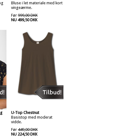
og
Bluse i let materiale med kort
vingeærme.
Før
999,00 DKK
NU 499,50 DKK
ig
U-Top Chestnut
Basistop med moderat
vidde.
Før
449,00 DKK
NU 224,50 DKK