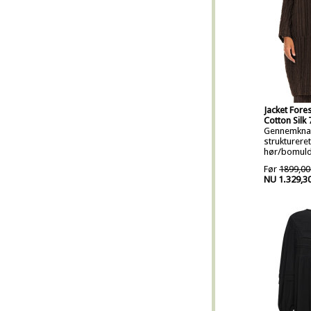
Jacket Fore
Cotton Silk
Gennemknap
strukturere
hør/bomul
Før
1899,00
NU 1.329,3