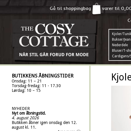
Gå til shoppingbag
varer til
0,0
C
Kjoler/Tuni
Bukser/Jean
Nederdele
Bluser/T-shi
Cardigans/S
Kjol
BUTIKKENS ÅBNINGSTIDER
Onsdag: 11 – 21
Torsdag-fredag: 11 - 17.30
Lørdag: 10 – 15
NYHEDER
Nyt om åbningstid.
4. august 2026
Butikken åbner igen onsdag den 12.
august kl. 11.