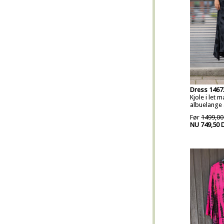
Dress 1467
Kjole i let 
albuelange
Før
1499,00
NU 749,50 