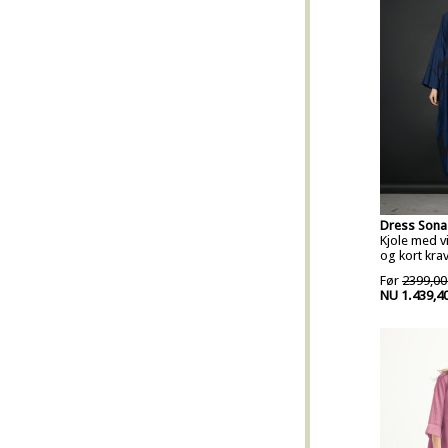
Dress Sona
Kjole med 
og kort kra
Før
2399,00
NU 1.439,4