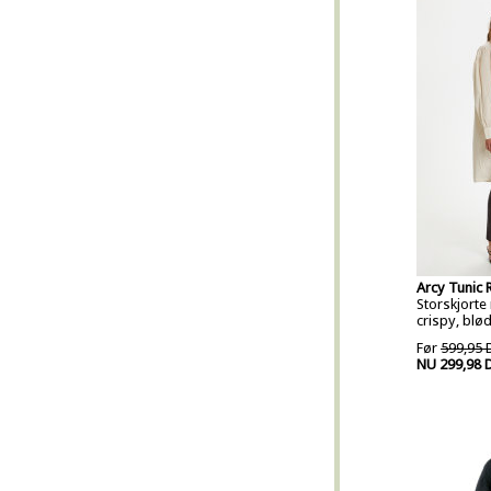
Arcy Tunic 
Storskjort
crispy, blø
Før
599,95 
NU 299,98 