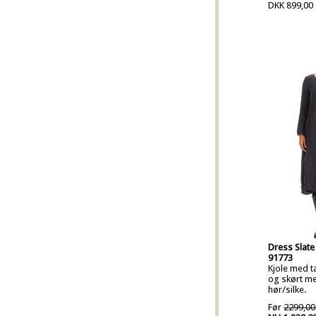
DKK 899,00
Dress Slate 
91773
Kjole med ta
og skørt med
hør/silke.
Før
2299,00