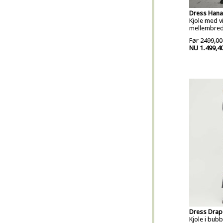
Dress Hana
Kjole med v
mellembred
Før
2499,00
NU 1.499,4
Dress Drap
Kjole i bub