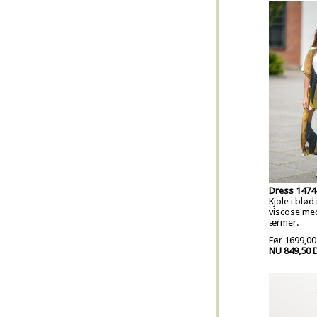
Dress 1474
Kjole i blød
viscose me
ærmer.
Før
1699,00
NU 849,50 