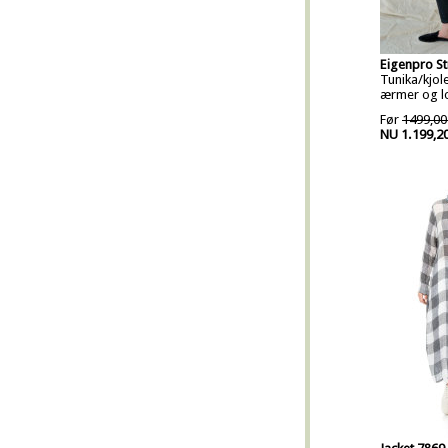
Eigenpro S
Tunika/kjol
ærmer og 
Før
1499,00
NU 1.199,2