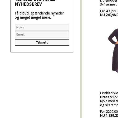
kjolemodel
NYHEDSBREV
3/4 ærmer.
Før
499,95 
Få tilbud, spændende nyheder
NU 249,98 
og meget meget mere.
Crinkled Vio
Dress 9177
Kjole med ta
og skørt me
Før
2299,00
NU 1.839,2