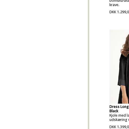
bomuld/uld
krave.
DKK 1.299,
Dress Long
Black
Kjole med læ
udskæring v
DKK 1.399,