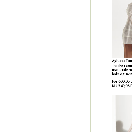
Ayhana Tuni
Tunika i se
materiale 
hals og ær
Før
699,95 
NU 349,98 