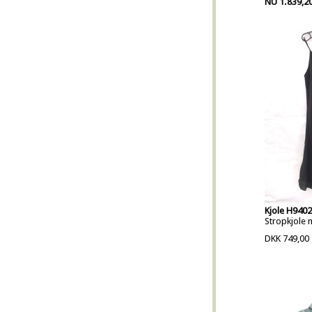
NU 1.839,2
Kjole H9402
Stropkjole 
DKK 749,00