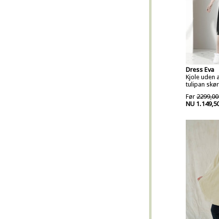
Dress Eva
Kjole uden
tulipan skør
Før
2299,00
NU 1.149,5