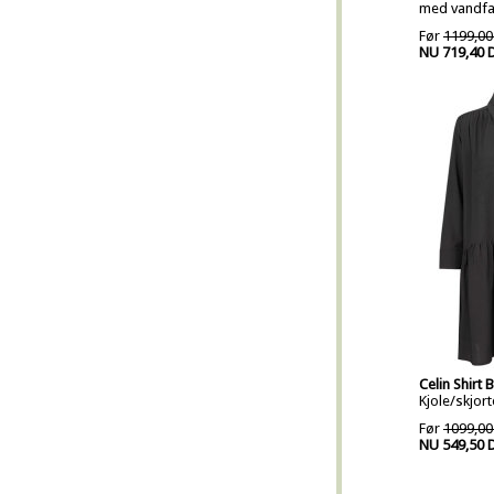
med vandfa
Før
1199,00
NU 719,40 
Celin Shirt 
Kjole/skjor
Før
1099,00
NU 549,50 