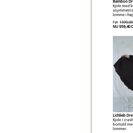
Bamboo Dr
Kjole med 
asymmetris
lomme i høj
Før
1599,00
NU 959,40 
Lichlieb Dr
Kjole i cra
bomuld med
lommer.