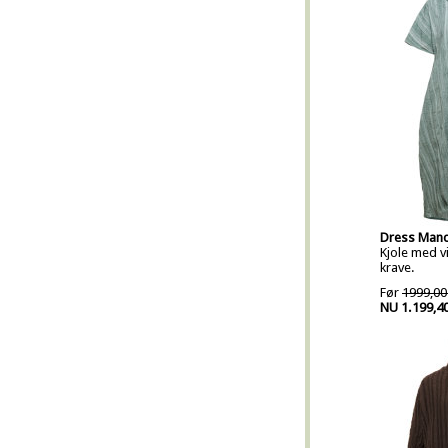
Dress Mand
Kjole med v
krave.
Før
1999,00
NU 1.199,4