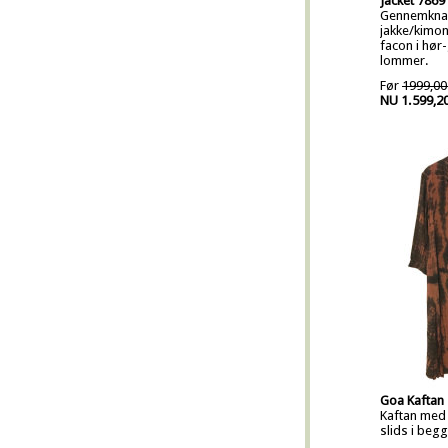
Jacket 7869
Gennemkna
jakke/kimon
facon i hø
lommer.
Før
1999,00
NU 1.599,2
Goa Kaftan
Kaftan med
slids i begg