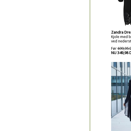
Zandra Dre
Kjole med b
ved nederst
Før
699,95 
NU 349,98 