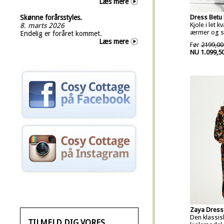
Læs mere
Skønne forårsstyles.
Dress Betu 
Kjole i let k
8. marts 2026
ærmer og s
Endelig er foråret kommet.
Læs mere
Før
2199,00
NU 1.099,5
Zaya Dress 
Den klassis
TILMELD DIG VORES