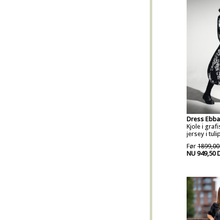
Dress Ebba
Kjole i graf
jersey i tul
Før
1899,00
NU 949,50 