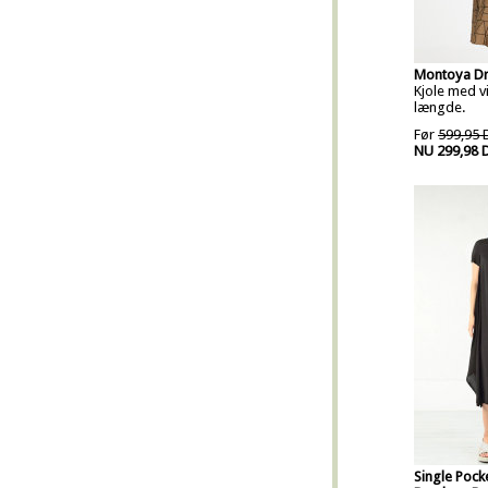
Montoya D
Kjole med v
længde.
Før
599,95 
NU 299,98 
Single Pocke