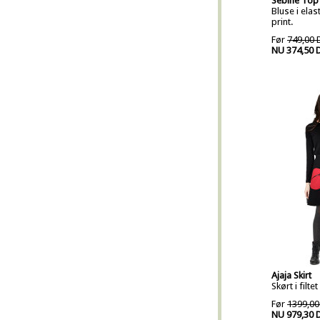
Sebine Top
Bluse i elas
print.
Før
749,00 
NU 374,50 
Ajaja Skirt
Skørt i filt
Før
1399,00
NU 979,30 