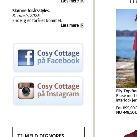
Læs mere
Skønne forårsstyles.
8. marts 2026
Endelig er foråret kommet.
Læs mere
Elly Top B
Bluse med h
interlock je
Før
899,00 
NU 449,50 
TILMELD DIG VORES