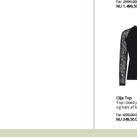
Før
2999,00
NU 1.499,5
Cilja Top
Top i blød
og hals af 
Før
699,00 
NU 349,50 