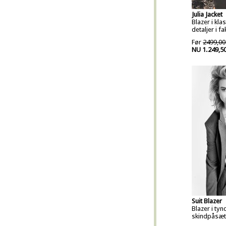
Julia Jacket
Blazer i kla
detaljer i f
Før
2499,00
NU 1.249,5
Suit Blazer
Blazer i tyn
skindpåsæt