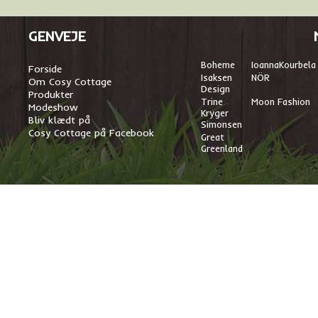
GENVEJE
Boheme
I
oannaKourbela
Forside
Isaksen
NÖR
Om Cosy Cottage
Design
Produkter
Trine
Moon Fashion
Modeshow
Kryger
Bliv klædt på
Simonsen
Cosy Cottage på Facebook
Great
Greenland