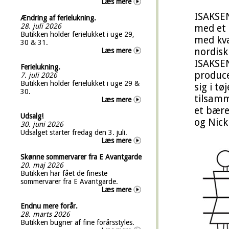
Læs mere
ISAKSEN
Ændring af ferielukning.
28. juli 2026
med et 
Butikken holder ferielukket i uge 29,
med kva
30 & 31.
nordisk
Læs mere
ISAKSEN
Ferielukning.
produce
7. juli 2026
Butikken holder ferielukket i uge 29 &
sig i t
30.
tilsamm
Læs mere
et bære
Udsalg!
og Nick
30. juni 2026
Udsalget starter fredag den 3. juli.
Læs mere
Skønne sommervarer fra E Avantgarde
20. maj 2026
Butikken har fået de fineste
sommervarer fra E Avantgarde.
Læs mere
Endnu mere forår.
28. marts 2026
Butikken bugner af fine forårsstyles.