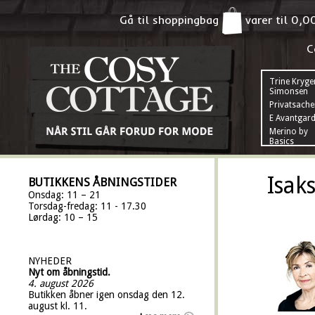
Gå til shoppingbag
varer til
0,0
C
Trine Kryge
Simonsen
Privatsach
E Avantgar
Merino by
Basics
Isak
BUTIKKENS ÅBNINGSTIDER
Onsdag: 11 – 21
Torsdag-fredag: 11 - 17.30
Lørdag: 10 – 15
NYHEDER
Nyt om åbningstid.
4. august 2026
Butikken åbner igen onsdag den 12.
august kl. 11.