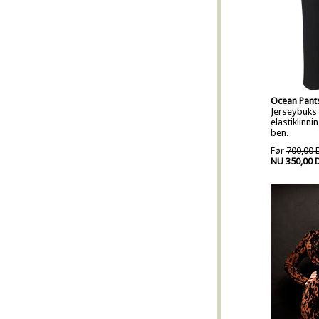
Ocean Pant
Jerseybuks
elastiklinni
ben.
Før
700,00 
NU 350,00 