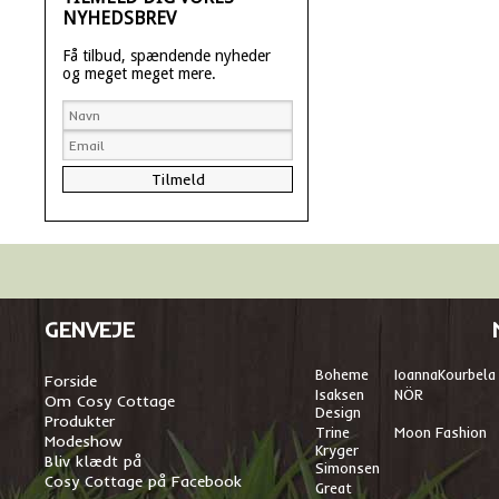
NYHEDSBREV
Få tilbud, spændende nyheder
og meget meget mere.
GENVEJE
Boheme
I
oannaKourbela
Forside
Isaksen
NÖR
Om Cosy Cottage
Design
Produkter
Trine
Moon Fashion
Modeshow
Kryger
Bliv klædt på
Simonsen
Cosy Cottage på Facebook
Great