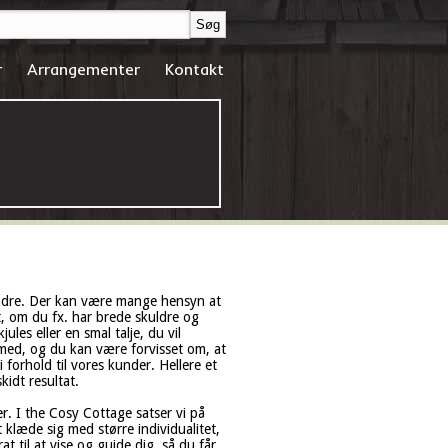
r
Arrangementer
Kontakt
 andre. Der kan være mange hensyn at
gt, om du fx. har brede skuldre og
ules eller en smal talje, du vil
g med, og du kan være forvisset om, at
forhold til vores kunder. Hellere et
kidt resultat.
r. I the Cosy Cottage satser vi på
 klæde sig med større individualitet,
at til at vise og guide dig, så du får