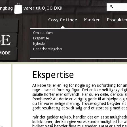
pingbag
varer til
0,00
DKK
Cosy Cottage
Mærker
Produkte
Om butikken
Ekspertise
Nyheder
Handelsbetingelser
Ekspertise
At købe tøj er en leg for nogle og en udfordring for
tage - især til form og figur. Det er ikke helt ligegyldi
smalle hofter eller omvendt. Har du en delle, der skal skj
fremhæve? Alt dette er vi rigtig gode til at hjælpe di
du får vores ærlige mening. Troværdighed betyder alt i 
godt resultat og et skidt salg end et stort salg med et s
Når det gælder tøjkøb, handler det om at se mulighede
kollektioner, der kan give vores kunder mulighed for at
hvilket også betyder flere muligheder. Og vi er altid par