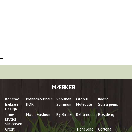
MÆRKER
Boheme
I
oannaKourbela
Shoshan
Oroblu
Invero
Isaksen
NÖR
Summum
Molecule
Salsa jeans
Design
Trine
Moon Fashion
By Birdie
Bellamoda
Bosideng
Kryger
Simonsen
Great
Penelope
Carlend