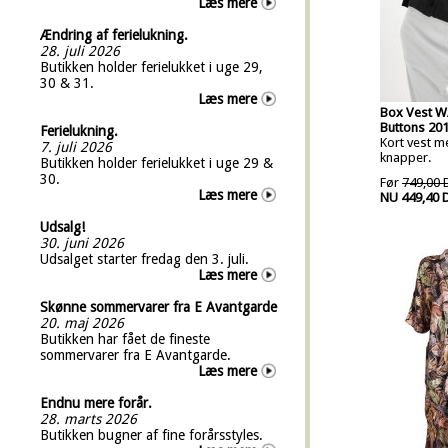
Læs mere
Ændring af ferielukning.
28. juli 2026
Butikken holder ferielukket i uge 29,
30 & 31.
Læs mere
Box Vest W
Buttons 20
Ferielukning.
Kort vest m
7. juli 2026
knapper.
Butikken holder ferielukket i uge 29 &
30.
Før
749,00 
Læs mere
NU 449,40 
Udsalg!
30. juni 2026
Udsalget starter fredag den 3. juli.
Læs mere
Skønne sommervarer fra E Avantgarde
20. maj 2026
Butikken har fået de fineste
sommervarer fra E Avantgarde.
Læs mere
Endnu mere forår.
28. marts 2026
Butikken bugner af fine forårsstyles.