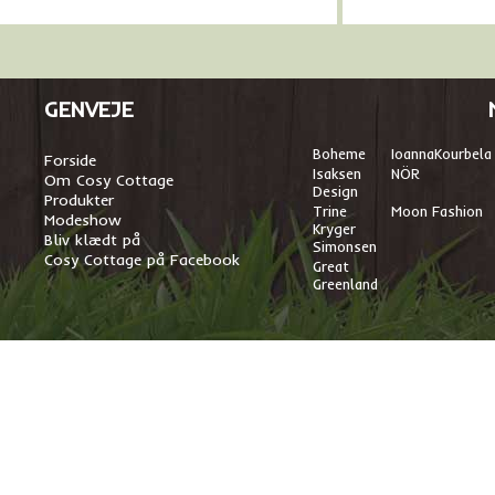
GENVEJE
Boheme
I
oannaKourbela
Forside
Isaksen
NÖR
Om Cosy Cottage
Design
Produkter
Trine
Moon Fashion
Modeshow
Kryger
Bliv klædt på
Simonsen
Cosy Cottage på Facebook
Great
Greenland