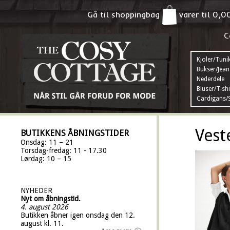
Gå til shoppingbag
varer til
0,0
C
Kjoler/Tuni
Bukser/Jean
Nederdele
Bluser/T-shi
Cardigans/S
Vest
BUTIKKENS ÅBNINGSTIDER
Onsdag: 11 – 21
Torsdag-fredag: 11 - 17.30
Lørdag: 10 – 15
NYHEDER
Nyt om åbningstid.
4. august 2026
Butikken åbner igen onsdag den 12.
august kl. 11.