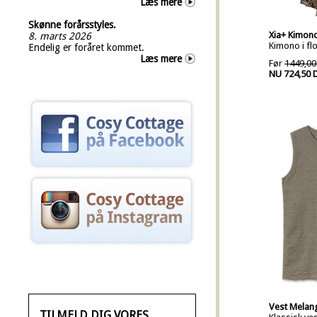
Læs mere
Skønne forårsstyles.
Xia+ Kimon
8. marts 2026
Kimono i fl
Endelig er foråret kommet.
Læs mere
Før
1449,00
NU 724,50 
Vest Melan
TILMELD DIG VORES