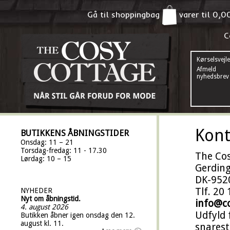
Gå til shoppingbag
varer til
0,0
C
Kørselsvejl
Afmeld
nyhedsbrev
Kont
BUTIKKENS ÅBNINGSTIDER
Onsdag: 11 – 21
Torsdag-fredag: 11 - 17.30
The Co
Lørdag: 10 – 15
Gerding
DK-952
Tlf. 20
NYHEDER
Nyt om åbningstid.
info@c
4. august 2026
Udfyld 
Butikken åbner igen onsdag den 12.
august kl. 11.
snarest