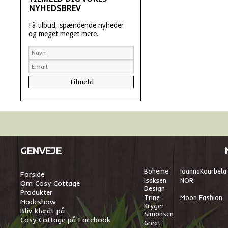
NYHEDSBREV
Få tilbud, spændende nyheder
og meget meget mere.
GENVEJE
Boheme
I
oannaKourbela
Forside
Isaksen
NÖR
Om Cosy Cottage
Design
Produkter
Trine
Moon Fashion
Modeshow
Kryger
Bliv klædt på
Simonsen
Cosy Cottage på Facebook
Great