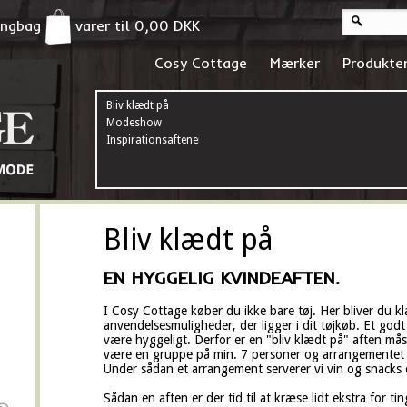
pingbag
varer til
0,00
DKK
Cosy Cottage
Mærker
Produkte
Bliv klædt på
Modeshow
Inspirationsaftener
Bliv klædt på
EN HYGGELIG KVINDEAFTEN.
I Cosy Cottage køber du ikke bare tøj. Her bliver du kl
anvendelsesmuligheder, der ligger i dit tøjkøb. Et godt
være hyggeligt. Derfor er en "bliv klædt på" aften måsk
være en gruppe på min. 7 personer og arrangementet s
Under sådan et arrangement serverer vi vin og snacks 
Sådan en aften er der tid til at kræse lidt ekstra for ti