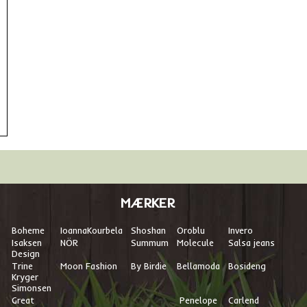
MÆRKER
Boheme
I
oannaKourbela
Shoshan
Oroblu
Invero
Isaksen
NÖR
Summum
Molecule
Salsa jeans
Design
Trine
Moon Fashion
By Birdie
Bellamoda
Bosideng
Kryger
Simonsen
Great
Penelope
Carlend