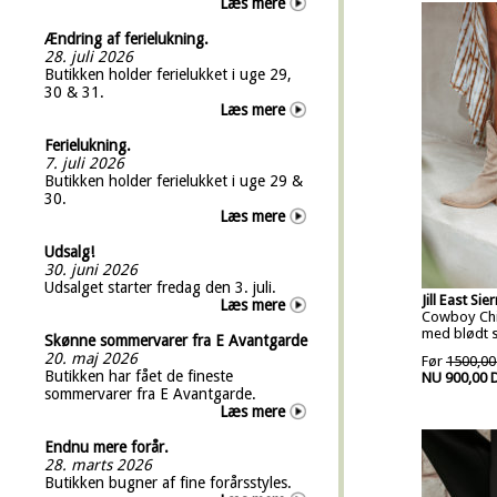
Læs mere
Ændring af ferielukning.
28. juli 2026
Butikken holder ferielukket i uge 29,
30 & 31.
Læs mere
Ferielukning.
7. juli 2026
Butikken holder ferielukket i uge 29 &
30.
Læs mere
Udsalg!
30. juni 2026
Udsalget starter fredag den 3. juli.
Jill East Sie
Læs mere
Cowboy Chic
med blødt s
Skønne sommervarer fra E Avantgarde
20. maj 2026
Før
1500,00
Butikken har fået de fineste
NU 900,00 
sommervarer fra E Avantgarde.
Læs mere
Endnu mere forår.
28. marts 2026
Butikken bugner af fine forårsstyles.