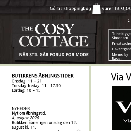
Gå til shoppingbag
varer til
0,0
C
Trine Kryge
Simonsen
Privatsach
E Avantgar
Merino by
Basics
Via V
BUTIKKENS ÅBNINGSTIDER
Onsdag: 11 – 21
Torsdag-fredag: 11 - 17.30
Lørdag: 10 – 15
NYHEDER
Nyt om åbningstid.
4. august 2026
Butikken åbner igen onsdag den 12.
august kl. 11.