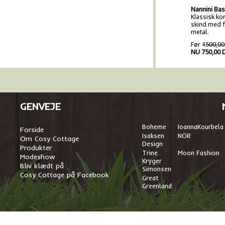
Nannini Ba
Klassisk kor
skind med fi
metal.
Før
1500,00
NU 750,00 
GENVEJE
Boheme
I
oannaKourbela
Forside
Isaksen
NÖR
Om Cosy Cottage
Design
Produkter
Trine
Moon Fashion
Modeshow
Kryger
Bliv klædt på
Simonsen
Cosy Cottage på Facebook
Great
Greenland