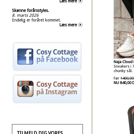
Læs mere
Skønne forårsstyles.
8. marts 2026
Endelig er foråret kommet.
Læs mere
Naja Cloud
Sneakers i 7
chunky sål.
Før
1400,00
NU 840,00 
TILMELD DIG VORES