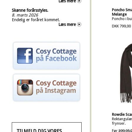
Læs mere
Poncho Smal
Skønne forårsstyles.
Melange
8. marts 2026
Poncho i bu
Endelig er foråret kommet.
Læs mere
DKK 799,00
Rowdie Sca
Rektangulæ
frynser.
TILMELD DIG VORES
Før
399,95 