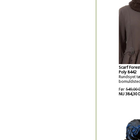
Scarf Fores
Poly 8442
Rundsyet tø
bomuldste
Før
549,00 
NU 384,30 