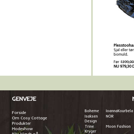
Plesstoohaa
Sjal eller t
bomuld.
Før
1399,00
NU 979,30 
GENVEJE
Boheme
I
oannaKourbela
Forside
Isaksen
NÖR
Om Cosy Cottage
Design
Produkter
Trine
Moon Fashion
Modeshow
Kryger