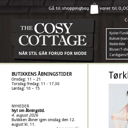
Gå til shoppingbag
varer til
0,0
C
Kjoler/Tuni
Bukser/Jean
Nederdele
Bluser/T-shi
Cardigans/S
Tørk
BUTIKKENS ÅBNINGSTIDER
Onsdag: 11 – 21
Torsdag-fredag: 11 - 17.30
Lørdag: 10 – 15
NYHEDER
Nyt om åbningstid.
4. august 2026
Butikken åbner igen onsdag den 12.
august kl. 11.