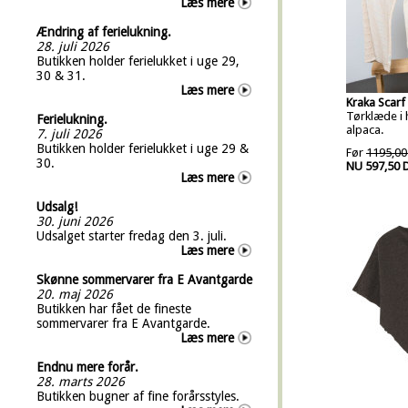
Læs mere
Ændring af ferielukning.
28. juli 2026
Butikken holder ferielukket i uge 29,
30 & 31.
Læs mere
Kraka Scarf 
Tørklæde i 
Ferielukning.
alpaca.
7. juli 2026
Butikken holder ferielukket i uge 29 &
Før
1195,00
30.
NU 597,50 
Læs mere
Udsalg!
30. juni 2026
Udsalget starter fredag den 3. juli.
Læs mere
Skønne sommervarer fra E Avantgarde
20. maj 2026
Butikken har fået de fineste
sommervarer fra E Avantgarde.
Læs mere
Endnu mere forår.
28. marts 2026
Butikken bugner af fine forårsstyles.