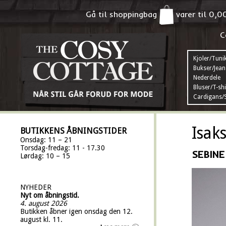
Gå til shoppingbag
varer til
0,0
C
Kjoler/Tuni
Bukser/Jean
Nederdele
Bluser/T-shi
Cardigans/S
Isak
BUTIKKENS ÅBNINGSTIDER
Onsdag: 11 – 21
Torsdag-fredag: 11 - 17.30
SEBINE
Lørdag: 10 – 15
NYHEDER
Nyt om åbningstid.
4. august 2026
Butikken åbner igen onsdag den 12.
august kl. 11.