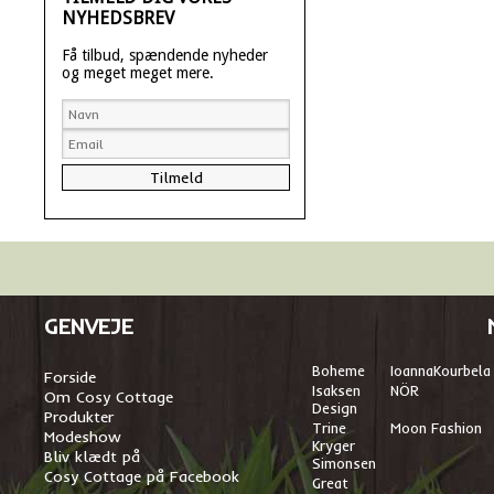
NYHEDSBREV
Få tilbud, spændende nyheder
og meget meget mere.
GENVEJE
Boheme
I
oannaKourbela
Forside
Isaksen
NÖR
Om Cosy Cottage
Design
Produkter
Trine
Moon Fashion
Modeshow
Kryger
Bliv klædt på
Simonsen
Cosy Cottage på Facebook
Great