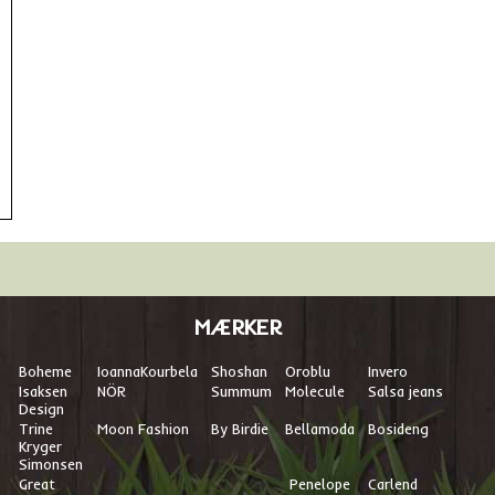
MÆRKER
Boheme
I
oannaKourbela
Shoshan
Oroblu
Invero
Isaksen
NÖR
Summum
Molecule
Salsa jeans
Design
Trine
Moon Fashion
By Birdie
Bellamoda
Bosideng
Kryger
Simonsen
Great
Penelope
Carlend