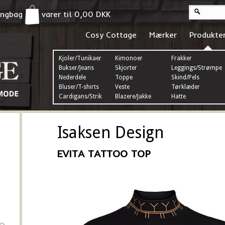
pingbag
varer til
0,00
DKK
Cosy Cottage
Mærker
Produkte
Kjoler/Tunikaer
Kimonoer
Frakker
Bukser/Jeans
Skjorter
Leggings/Strømper
Nederdele
Toppe
Skind/Pels
Bluser/T-shirts
Veste
Tørklæder
Cardigans/Strik
Blazere/Jakke
Hatte
Isaksen Design
EVITA TATTOO TOP