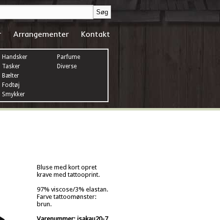
r
Arrangementer
Kontakt
Handsker
Parfume
Tasker
Diverse
Bælter
Fodtøj
Smykker
Bluse med kort opret
krave med tattooprint.
97% viscose/3% elastan.
Farve tattoomønster:
brun.
Varenummer: isakau20-7