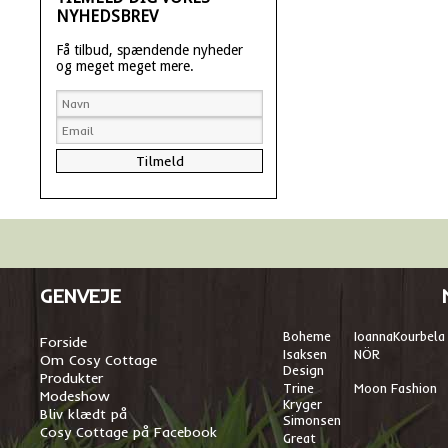
NYHEDSBREV
Få tilbud, spændende nyheder
og meget meget mere.
GENVEJE
Boheme
I
oannaKourbela
Forside
Isaksen
NÖR
Om Cosy Cottage
Design
Produkter
Trine
Moon Fashion
Modeshow
Kryger
Bliv klædt på
Simonsen
Cosy Cottage på Facebook
Great