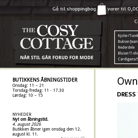
Gå til shoppingbag
varer til
0,0
C
Kjoler/Tuni
Bukser/Jean
Nederdele
Bluser/T-shi
Cardigans/S
Own 
BUTIKKENS ÅBNINGSTIDER
Onsdag: 11 – 21
Torsdag-fredag: 11 - 17.30
DRESS 
Lørdag: 10 – 15
NYHEDER
Nyt om åbningstid.
4. august 2026
Butikken åbner igen onsdag den 12.
august kl. 11.