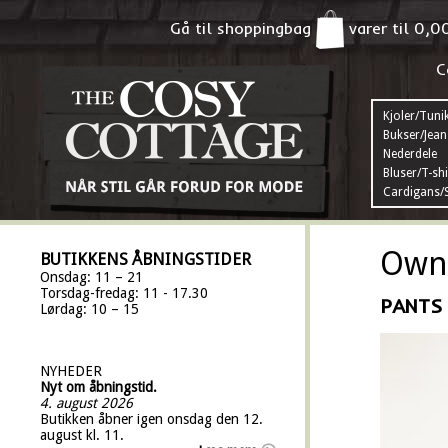
Gå til shoppingbag
varer til
0,0
C
Kjoler/Tuni
Bukser/Jean
Nederdele
Bluser/T-shi
Cardigans/S
Own 
BUTIKKENS ÅBNINGSTIDER
Onsdag: 11 – 21
Torsdag-fredag: 11 - 17.30
PANTS
Lørdag: 10 – 15
NYHEDER
Nyt om åbningstid.
4. august 2026
Butikken åbner igen onsdag den 12.
august kl. 11.