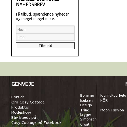
NYHEDSBREV
Få tilbud, spændende nyheder
og meget meget mere.
GENVEJE
Boheme
I
oannaKourbela
Forside
Isaksen
NÖR
Om Cosy Cottage
Design
Produkter
Trine
Moon Fashion
Modeshow
Kryger
Bliv klædt på
Simonsen
Cosy Cottage på Facebook
Great