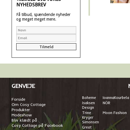
NYHEDSBREV
Få tilbud, spændende nyheder
og meget meget mere.
GENVEJE
Boheme
I
oannaKourbela
Forside
Isaksen
NÖR
Om Cosy Cottage
Design
Produkter
Trine
Moon Fashion
Modeshow
Kryger
Bliv klædt på
Simonsen
Cosy Cottage på Facebook
Great