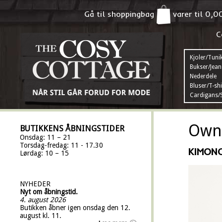
Gå til shoppingbag
varer til
0,0
C
Kjoler/Tuni
Bukser/Jean
Nederdele
Bluser/T-shi
Cardigans/S
Own 
BUTIKKENS ÅBNINGSTIDER
Onsdag: 11 – 21
Torsdag-fredag: 11 - 17.30
KIMON
Lørdag: 10 – 15
NYHEDER
Nyt om åbningstid.
4. august 2026
Butikken åbner igen onsdag den 12.
august kl. 11.