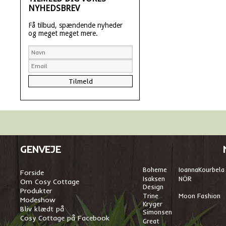
NYHEDSBREV
Få tilbud, spændende nyheder
og meget meget mere.
GENVEJE
Boheme
I
oannaKourbela
Forside
Isaksen
NÖR
Om Cosy Cottage
Design
Produkter
Trine
Moon Fashion
Modeshow
Kryger
Bliv klædt på
Simonsen
Cosy Cottage på Facebook
Great