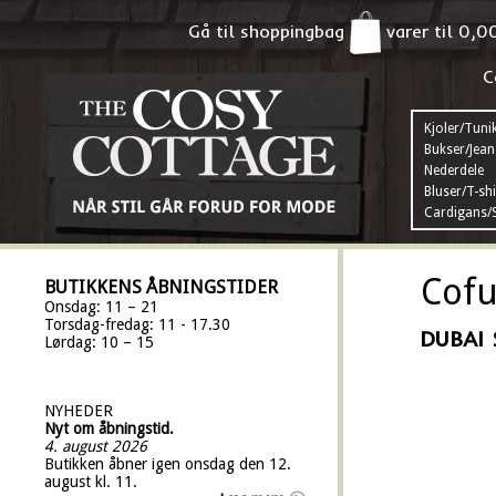
Gå til shoppingbag
varer til
0,0
C
Kjoler/Tuni
Bukser/Jean
Nederdele
Bluser/T-shi
Cardigans/S
Cofu
BUTIKKENS ÅBNINGSTIDER
Onsdag: 11 – 21
Torsdag-fredag: 11 - 17.30
DUBAI 
Lørdag: 10 – 15
NYHEDER
Nyt om åbningstid.
4. august 2026
Butikken åbner igen onsdag den 12.
august kl. 11.