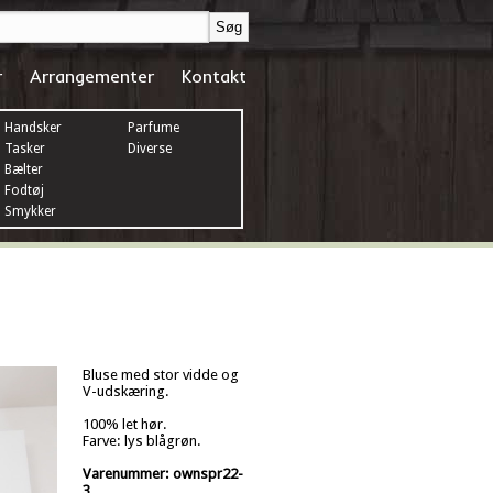
r
Arrangementer
Kontakt
Handsker
Parfume
Tasker
Diverse
Bælter
Fodtøj
Smykker
Bluse med stor vidde og
V-udskæring.
100% let hør.
Farve: lys blågrøn.
Varenummer: ownspr22-
3