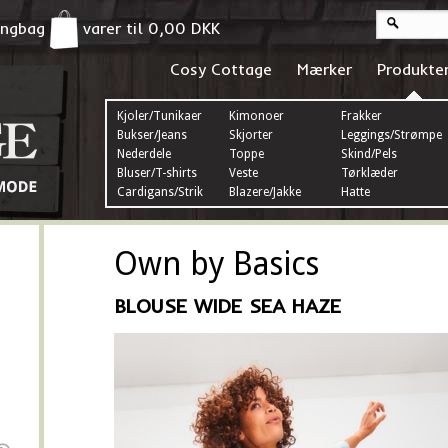
pingbag
varer til
0,00
DKK
Cosy Cottage
Mærker
Produkte
Kjoler/Tunikaer
Kimonoer
Frakker
Bukser/Jeans
Skjorter
Leggings/Strømper
Nederdele
Toppe
Skind/Pels
Bluser/T-shirts
Veste
Tørklæder
Cardigans/Strik
Blazere/Jakke
Hatte
Own by Basics
BLOUSE WIDE SEA HAZE