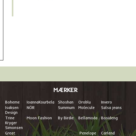
MÆRKER
Boheme
I
oannaKourbela
Shoshan
Oroblu
Invero
Isaksen
NÖR
Summum
Molecule
Salsa jeans
Design
Trine
Moon Fashion
By Birdie
Bellamoda
Bosideng
Kryger
Simonsen
Great
Penelope
Carlend