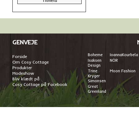
GENVEJE
Boheme
I
oannaKourbela
Forside
Isaksen
NÖR
Om Cosy Cottage
Design
Produkter
Trine
Moon Fashion
Modeshow
Kryger
Bliv klædt på
Simonsen
Cosy Cottage på Facebook
Great
Greenland