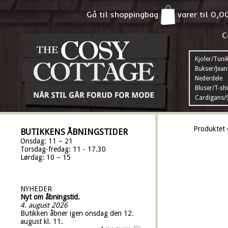
Gå til shoppingbag
varer til
0,0
C
Kjoler/Tuni
Bukser/Jean
Nederdele
Bluser/T-shi
Cardigans/S
Produktet 
BUTIKKENS ÅBNINGSTIDER
Onsdag: 11 – 21
Torsdag-fredag: 11 - 17.30
Lørdag: 10 – 15
NYHEDER
Nyt om åbningstid.
4. august 2026
Butikken åbner igen onsdag den 12.
august kl. 11.