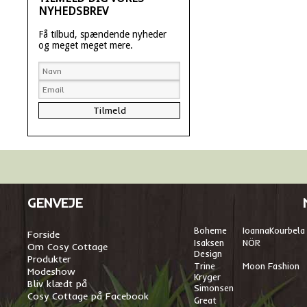
NYHEDSBREV
Få tilbud, spændende nyheder
og meget meget mere.
GENVEJE
Boheme
I
oannaKourbela
Forside
Isaksen
NÖR
Om Cosy Cottage
Design
Produkter
Trine
Moon Fashion
Modeshow
Kryger
Bliv klædt på
Simonsen
Cosy Cottage på Facebook
Great