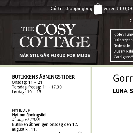
Gå til shoppingbag
varer til
0,0
C
Kjoler/Tuni
Bukser/Jean
Nederdele
Bluser/T-shi
Cardigans/S
Gorr
BUTIKKENS ÅBNINGSTIDER
Onsdag: 11 – 21
Torsdag-fredag: 11 - 17.30
LUNA 
Lørdag: 10 – 15
NYHEDER
Nyt om åbningstid.
4. august 2026
Butikken åbner igen onsdag den 12.
august kl. 11.