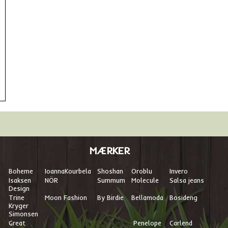
MÆRKER
Boheme
I
oannaKourbela
Shoshan
Oroblu
Invero
Isaksen
NÖR
Summum
Molecule
Salsa jeans
Design
Trine
Moon Fashion
By Birdie
Bellamoda
Bosideng
Kryger
Simonsen
Great
Penelope
Carlend