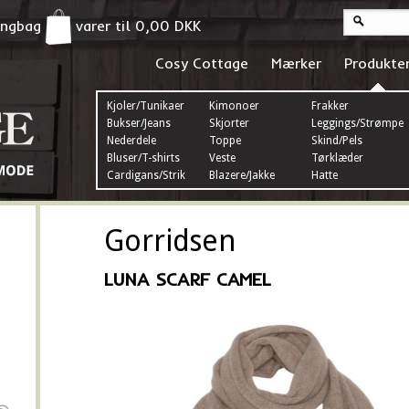
pingbag
varer til
0,00
DKK
Cosy Cottage
Mærker
Produkte
Kjoler/Tunikaer
Kimonoer
Frakker
Bukser/Jeans
Skjorter
Leggings/Strømper
Nederdele
Toppe
Skind/Pels
Bluser/T-shirts
Veste
Tørklæder
Cardigans/Strik
Blazere/Jakke
Hatte
Gorridsen
LUNA SCARF CAMEL