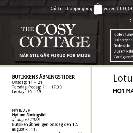
Gå til shoppingbag
varer til
0,0
C
Kjoler/Tuni
Bukser/Jean
Nederdele
Bluser/T-shi
Cardigans/S
Lotu
BUTIKKENS ÅBNINGSTIDER
Onsdag: 11 – 21
Torsdag-fredag: 11 - 17.30
MO1 M
Lørdag: 10 – 15
NYHEDER
Nyt om åbningstid.
4. august 2026
Butikken åbner igen onsdag den 12.
august kl. 11.