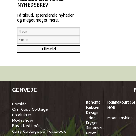
NYHEDSBREV
Få tilbud, spændende nyheder
og meget meget mere.
GENVEJE
Boheme
I
oannaKourbela
Forside
Isaksen
NÖR
Om Cosy Cottage
Design
Produkter
Trine
Moon Fashion
Modeshow
Kryger
Bliv klædt på
Simonsen
Cosy Cottage på Facebook
Great