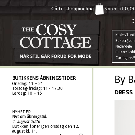
Gå til shoppingbag
varer til
0,0
C
Kjoler/Tuni
Bukser/Jean
Nederdele
Bluser/T-shi
Cardigans/S
By B
BUTIKKENS ÅBNINGSTIDER
Onsdag: 11 – 21
Torsdag-fredag: 11 - 17.30
DRESS 
Lørdag: 10 – 15
NYHEDER
Nyt om åbningstid.
4. august 2026
Butikken åbner igen onsdag den 12.
august kl. 11.