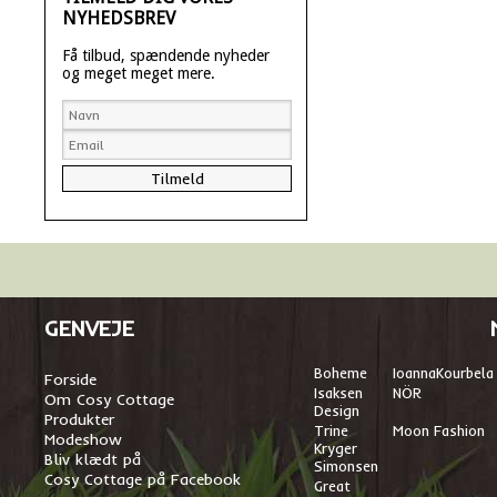
NYHEDSBREV
Få tilbud, spændende nyheder
og meget meget mere.
GENVEJE
Boheme
I
oannaKourbela
Forside
Isaksen
NÖR
Om Cosy Cottage
Design
Produkter
Trine
Moon Fashion
Modeshow
Kryger
Bliv klædt på
Simonsen
Cosy Cottage på Facebook
Great