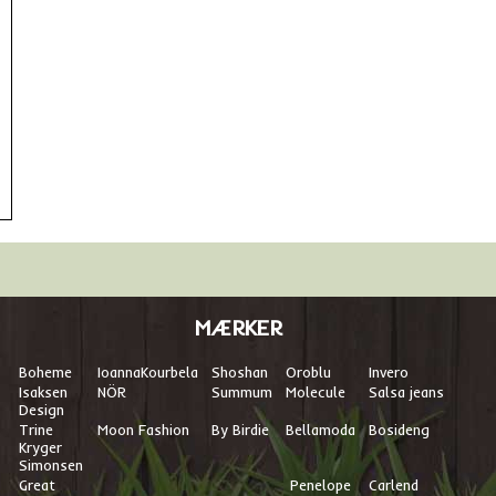
MÆRKER
Boheme
I
oannaKourbela
Shoshan
Oroblu
Invero
Isaksen
NÖR
Summum
Molecule
Salsa jeans
Design
Trine
Moon Fashion
By Birdie
Bellamoda
Bosideng
Kryger
Simonsen
Great
Penelope
Carlend