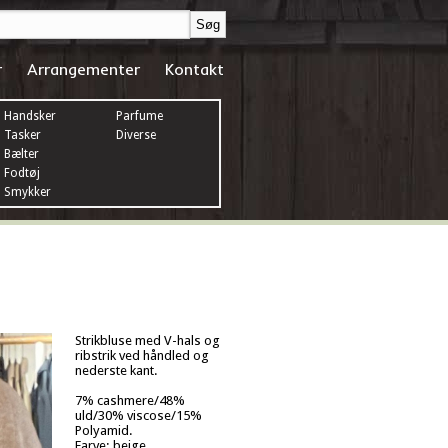
r
Arrangementer
Kontakt
Handsker
Parfume
Tasker
Diverse
Bælter
Fodtøj
Smykker
Strikbluse med V-hals og
ribstrik ved håndled og
nederste kant.
7% cashmere/48%
uld/30% viscose/15%
Polyamid.
Farve: beige.