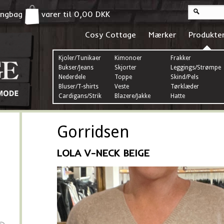
pingbag
varer til
0,00
DKK
Cosy Cottage
Mærker
Produkte
Kjoler/Tunikaer
Kimonoer
Frakker
Bukser/Jeans
Skjorter
Leggings/Strømper
Nederdele
Toppe
Skind/Pels
Bluser/T-shirts
Veste
Tørklæder
Cardigans/Strik
Blazere/Jakke
Hatte
Gorridsen
LOLA V-NECK BEIGE