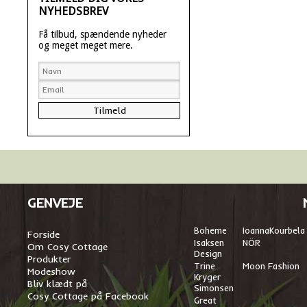
NYHEDSBREV
Få tilbud, spændende nyheder
og meget meget mere.
GENVEJE
Boheme
I
oannaKourbela
Forside
Isaksen
NÖR
Om Cosy Cottage
Design
Produkter
Trine
Moon Fashion
Modeshow
Kryger
Bliv klædt på
Simonsen
Cosy Cottage på Facebook
Great