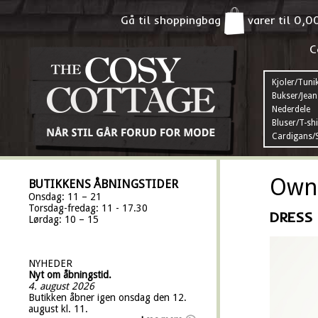
Gå til shoppingbag
varer til
0,0
C
Kjoler/Tuni
Bukser/Jean
Nederdele
Bluser/T-shi
Cardigans/S
Own 
BUTIKKENS ÅBNINGSTIDER
Onsdag: 11 – 21
Torsdag-fredag: 11 - 17.30
DRESS 
Lørdag: 10 – 15
NYHEDER
Nyt om åbningstid.
4. august 2026
Butikken åbner igen onsdag den 12.
august kl. 11.