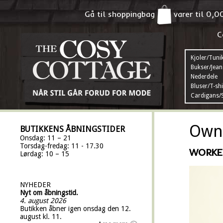
Gå til shoppingbag
varer til
0,0
C
Kjoler/Tuni
Bukser/Jean
Nederdele
Bluser/T-shi
Cardigans/S
Own 
BUTIKKENS ÅBNINGSTIDER
Onsdag: 11 – 21
Torsdag-fredag: 11 - 17.30
WORKE
Lørdag: 10 – 15
NYHEDER
Nyt om åbningstid.
4. august 2026
Butikken åbner igen onsdag den 12.
august kl. 11.