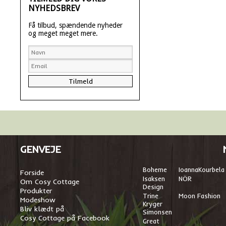
NYHEDSBREV
Få tilbud, spændende nyheder
og meget meget mere.
GENVEJE
Boheme
I
oannaKourbela
Forside
Isaksen
NÖR
Om Cosy Cottage
Design
Produkter
Trine
Moon Fashion
Modeshow
Kryger
Bliv klædt på
Simonsen
Cosy Cottage på Facebook
Great