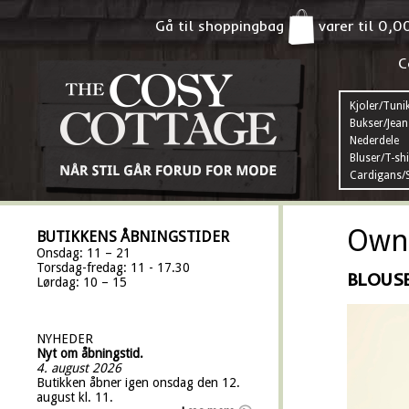
Gå til shoppingbag
varer til
0,0
C
Kjoler/Tuni
Bukser/Jean
Nederdele
Bluser/T-shi
Cardigans/S
Own 
BUTIKKENS ÅBNINGSTIDER
Onsdag: 11 – 21
Torsdag-fredag: 11 - 17.30
BLOUSE
Lørdag: 10 – 15
NYHEDER
Nyt om åbningstid.
4. august 2026
Butikken åbner igen onsdag den 12.
august kl. 11.