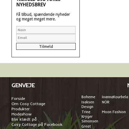
NYHEDSBREV
Få tilbud, spændende nyheder
og meget meget mere.
GENVEJE
Boheme
I
oannaKourbela
Forside
Isaksen
NÖR
Om Cosy Cottage
Design
Produkter
Trine
Moon Fashion
Modeshow
Kryger
Bliv klædt på
Simonsen
Cosy Cottage på Facebook
Great